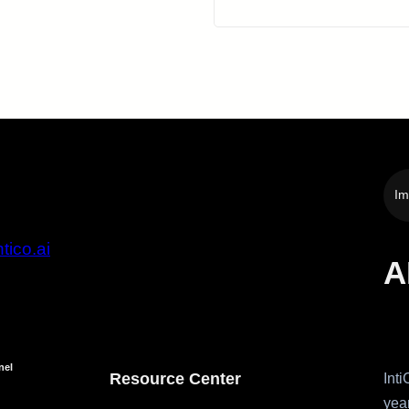
Im
tico.ai
A
nel
Resource Center
Int
year