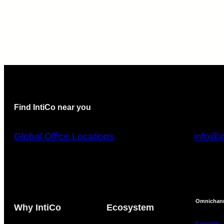
Find IntiCo near you
Global Office Locations
info@in
Omnichan
Why IntiCo
Ecosystem