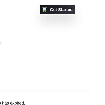
Get Started
s
Or talk with a IntiCo
expert
ct us
 with a IntiCo expert
Contact us
b has expired.